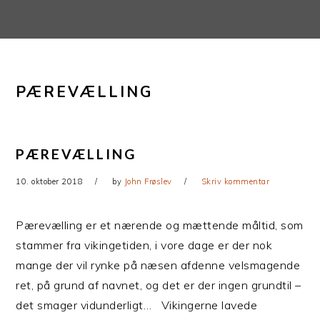
Gå
Skip
direkte
til
til
indhold
primær
PÆREVÆLLING
navigation
PÆREVÆLLING
10. oktober 2018
by
John Frøslev
Skriv kommentar
Pærevælling er et nærende og mættende måltid, som
stammer fra vikingetiden, i vore dage er der nok
mange der vil rynke på næsen afdenne velsmagende
ret, på grund af navnet, og det er der ingen grundtil –
det smager vidunderligt… Vikingerne lavede