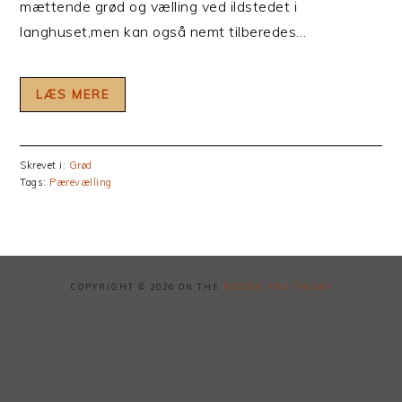
mættende grød og vælling ved ildstedet i
langhuset,men kan også nemt tilberedes…
LÆS MERE
Skrevet i:
Grød
Tags:
Pærevælling
COPYRIGHT © 2026 ON THE
FOODIE PRO THEME