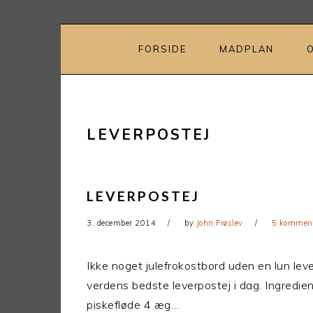
Gå
Skip
direkte
til
til
indhold
FORSIDE
MADPLAN
primær
navigation
LEVERPOSTEJ
LEVERPOSTEJ
3. december 2014
by
John Frøslev
5 komment
Ikke noget julefrokostbord uden en lun leve
verdens bedste leverpostej i dag. Ingredi
piskefløde 4 æg…