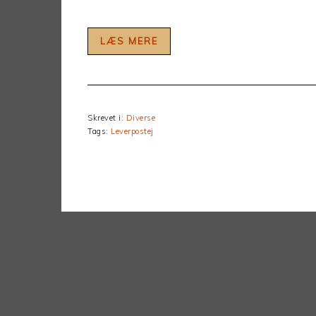
LÆS MERE
Skrevet i:
Diverse
Tags:
Leverpostej