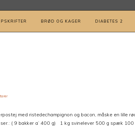
OPSKRIFTER
BRØD OG KAGER
DIABETES 2
arer
rpostej med ristedechampignon og bacon, måske en lille rødbe
enser.: ( 9 bakker a’ 400 g) 1 kg svinelever 500 g spæk 10