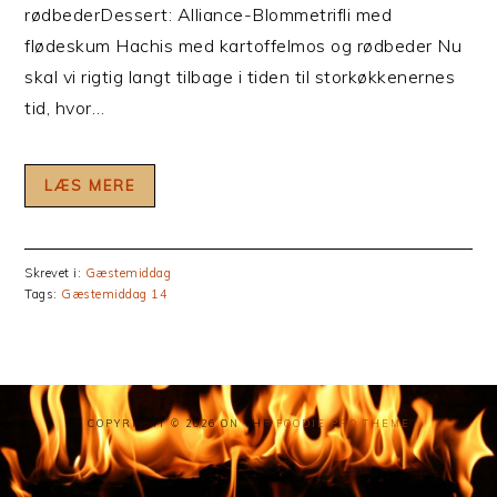
rødbederDessert: Alliance-Blommetrifli med
flødeskum Hachis med kartoffelmos og rødbeder Nu
skal vi rigtig langt tilbage i tiden til storkøkkenernes
tid, hvor…
LÆS MERE
Skrevet i:
Gæstemiddag
Tags:
Gæstemiddag 14
COPYRIGHT © 2026 ON THE
FOODIE PRO THEME