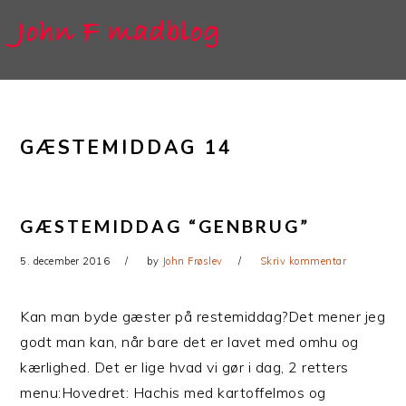
Gå
Skip
direkte
til
til
indhold
primær
navigation
GÆSTEMIDDAG 14
GÆSTEMIDDAG “GENBRUG”
5. december 2016
by
John Frøslev
Skriv kommentar
Kan man byde gæster på restemiddag?Det mener jeg
godt man kan, når bare det er lavet med omhu og
kærlighed. Det er lige hvad vi gør i dag, 2 retters
menu:Hovedret: Hachis med kartoffelmos og