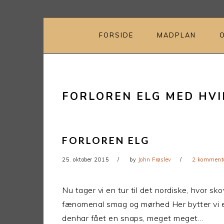
Gå
Skip
direkte
til
til
indhold
FORSIDE
MADPLAN
primær
navigation
FORLOREN ELG MED HVI
FORLOREN ELG
25. oktober 2015
by
John Frøslev
2 komment
Nu tager vi en tur til det nordiske, hvor 
fænomenal smag og mørhed Her bytter vi el
denhar fået en snaps, meget meget…