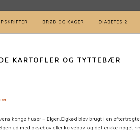
OPSKRIFTER
BRØD OG KAGER
DIABETES 2
DE KARTOFLER OG TYTTEBÆR
arer
skovens konge huser – Elgen.Elgkød blev brugt i en eftertrag
gen ud med oksebov eller kalvebov, og det erikke noget rin