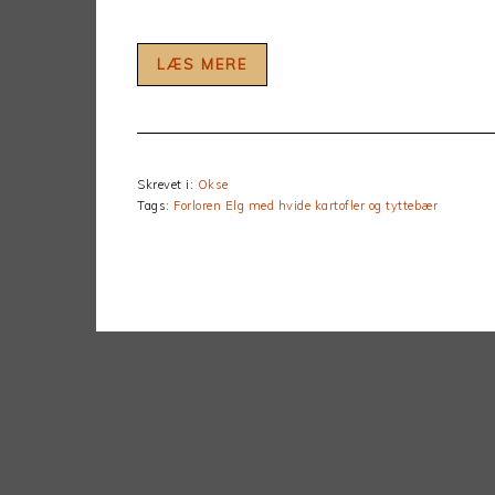
LÆS MERE
Skrevet i:
Okse
Tags:
Forloren Elg med hvide kartofler og tyttebær