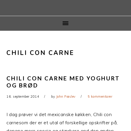
Gå
Skip
direkte
til
til
indhold
primær
navigation
CHILI CON CARNE
CHILI CON CARNE MED YOGHURT
OG BRØD
16. september 2014
by
John Frøslev
5 kommentarer
I dag prøver vi det mexicanske køkken, Chili con
carnesom der er et utal af forskellige opskrifter på,
denene mere specie og stærkere end den anden.