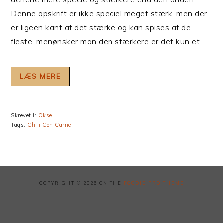
Denne opskrift er ikke speciel meget stærk, men der
er ligeen kant af det stærke og kan spises af de
fleste, menønsker man den stærkere er det kun et…
LÆS MERE
Skrevet i:
Okse
Tags:
Chili Con Carne
COPYRIGHT © 2026 ON THE
FOODIE PRO THEME