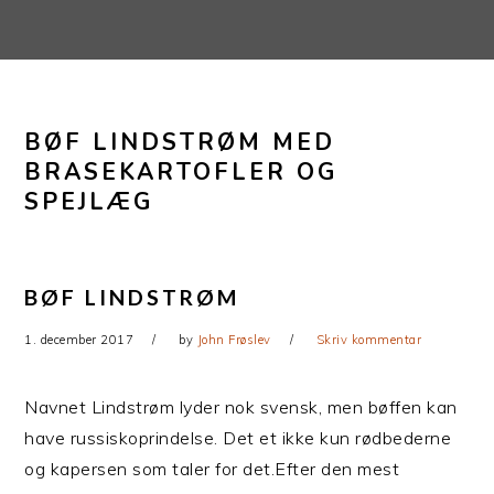
Gå
Skip
direkte
til
til
indhold
primær
BØF LINDSTRØM MED
navigation
BRASEKARTOFLER OG
SPEJLÆG
BØF LINDSTRØM
1. december 2017
by
John Frøslev
Skriv kommentar
Navnet Lindstrøm lyder nok svensk, men bøffen kan
have russiskoprindelse. Det et ikke kun rødbederne
og kapersen som taler for det.Efter den mest