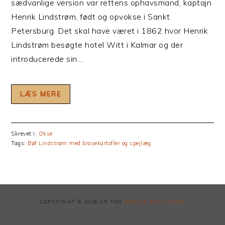
sædvanlige version var rettens ophavsmand, kaptajn
Henrik Lindstrøm, født og opvokse i Sankt
Petersburg. Det skal have været i 1862 hvor Henrik
Lindstrøm besøgte hotel Witt i Kalmar og der
introducerede sin…
LÆS MERE
Skrevet i:
Okse
Tags:
Bøf Lindstrøm med brasekartofler og spejlæg
COPYRIGHT © 2026 ON THE
FOODIE PRO THEME