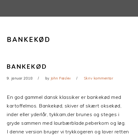
Gå
Skip
direkte
til
til
indhold
primær
BANKEKØD
navigation
BANKEKØD
9. januar 2018
by
John Frøslev
Skriv kommentar
En god gammel dansk klassiker er bankekød med
kartoffelmos. Bankekød, skiver af skært oksekød,
inder eller yderlår, tykkam,der brunes og steges i
gryde sammen med laurbærblade,peberkorn og løg.
I denne version bruger vi trykkogeren og laver retten