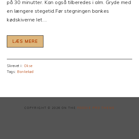
på 30 minutter. Kan også tilberedes i alm. Gryde med
en længere stegetid.Før stegningen bankes
kødskiverne let….
LÆS MERE
Skrevet i:
Okse
Tags:
Bankekød
COPYRIGHT © 2026 ON THE
FOODIE PRO THEME