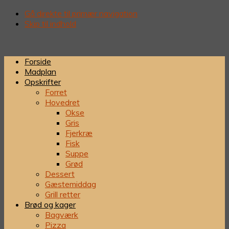
Gå direkte til primær navigation
Skip til indhold
Forside
Madplan
Opskrifter
Forret
Hovedret
Okse
Gris
Fjerkræ
Fisk
Suppe
Grød
Dessert
Gæstemiddag
Grill retter
Brød og kager
Bagværk
Pizza