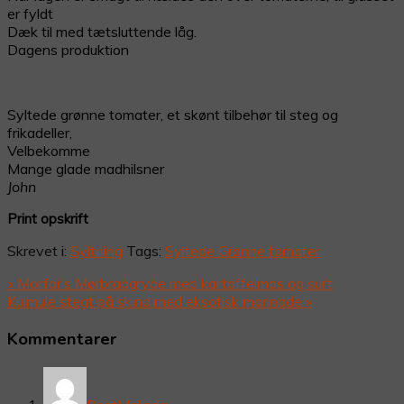
er fyldt
Dæk til med tætsluttende låg.
Dagens produktion
Syltede grønne tomater, et skønt tilbehør til steg og
frikadeller,
Velbekomme
Mange glade madhilsner
John
Print opskrift
Skrevet i:
Syltning
Tags:
Syltede Grønne tomater
Previous
« Morfar’s Mørbradgryde med kartoffelmos og surt
Post:
Next
Kulmule stegt på skind med eksotisk marinade »
Post:
Læserinteraktioner
Kommentarer