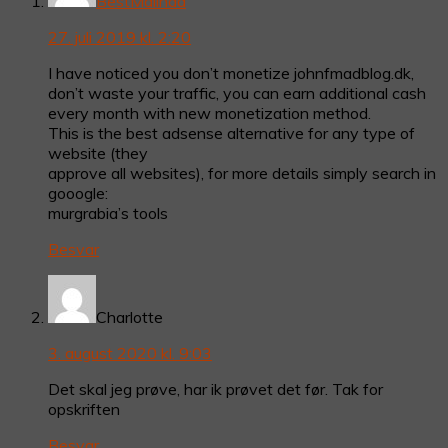
BestMalinda
27. juli 2019 kl. 2:20
I have noticed you don’t monetize johnfmadblog.dk,
don’t waste your traffic, you can earn additional cash
every month with new monetization method.
This is the best adsense alternative for any type of
website (they
approve all websites), for more details simply search in
gooogle:
murgrabia’s tools
Besvar
Charlotte
3. august 2020 kl. 9:03
Det skal jeg prøve, har ik prøvet det før. Tak for
opskriften
Besvar