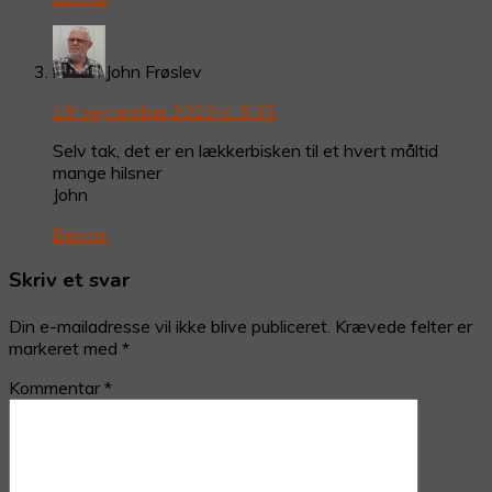
John Frøslev
19. september 2020 kl. 9:35
Selv tak, det er en lækkerbisken til et hvert måltid
mange hilsner
John
Besvar
Skriv et svar
Din e-mailadresse vil ikke blive publiceret.
Krævede felter er
markeret med
*
Kommentar
*