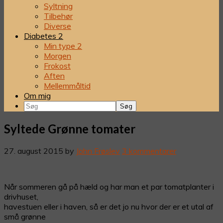
Syltning
Tilbehør
Diverse
Diabetes 2
Min type 2
Morgen
Frokost
Aften
Mellemmåltid
Om mig
Søg
Syltede Grønne tomater
27. august 2015
by
John Frøslev
3 kommentarer
Når sommeren gå på hæld og har man et par tomatplanter i
drivhuset,
havestuen eller i haven, så er det jo nu hvor der er et utal af
små grønne