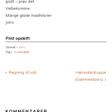
godt – prøv det,
Velbekomme.
Mange glade madhilsner
John
Print opskrift
Skrevet i:
Gris
Tags:
Svinekæber
Previous
Next
« Røgning af sild
Hønsekødsuppe
Post:
Post:
(Gammeldaws) »
LÆSERINTERAKTIONER
KOMMENTARER