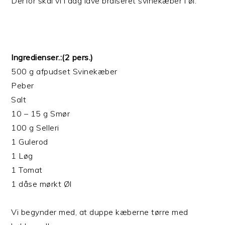
Derfor skal vi i dag lave braiseret svinekæber i øl.
Ingredienser.:(2 pers.)
500 g afpudset Svinekæber
Peber
Salt
10 – 15 g Smør
100 g Selleri
1 Gulerod
1 Løg
1 Tomat
1 dåse mørkt Øl
Vi begynder med, at duppe kæberne tørre med