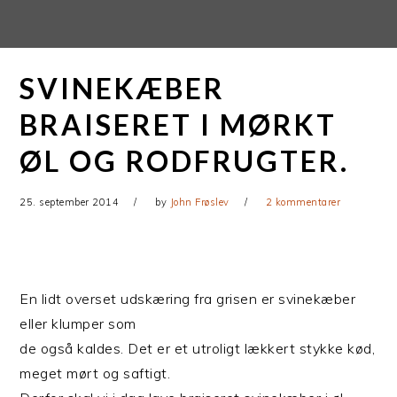
Gå
Skip
direkte
til
til
indhold
SVINEKÆBER
primær
navigation
BRAISERET I MØRKT
ØL OG RODFRUGTER.
25. september 2014
by
John Frøslev
2 kommentarer
En lidt overset udskæring fra grisen er svinekæber
eller klumper som
de også kaldes. Det er et utroligt lækkert stykke kød,
meget mørt og saftigt.