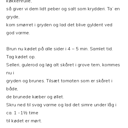
køkkenrulle,
så giver vi dem lidt peber og salt som krydderi. Ta’ en
gryde,
kom smørret i gryden og lad det blive gyldent ved
god varme.
Brun nu kødet på alle sider i 4 – 5 min. Samlet tid.
Tag kødet op.
Selleri, gulerod og løg alt skåret i grove tern, kommes
nu i
gryden og brunes. Tilsæt tomaten som er skåret i
både,
de brunede kæber og øllet.
Skru ned til svag varme og lad det simre under låg i
ca. 1 -1½ time
til kødet er mørt.