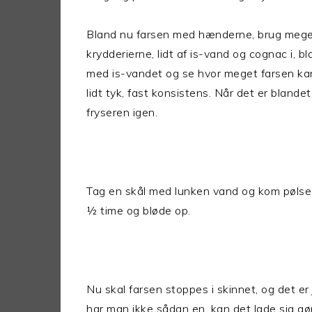
Bland nu farsen med hænderne, brug meget
krydderierne, lidt af is-vand og cognac i, bl
med is-vandet og se hvor meget farsen kan
lidt tyk, fast konsistens. Når det er blandet 
fryseren igen.
Tag en skål med lunken vand og kom pølsesk
½ time og bløde op.
Nu skal farsen stoppes i skinnet, og det er
har man ikke sådan en, kan det lade sig gø