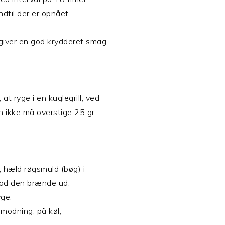
ndtil der er opnået
giver en god krydderet smag.
at ryge i en kuglegrill, ved
 ikke må overstige 25 gr.
n, hæld røgsmuld (bøg) i
g lad den brænde ud,
yge.
modning, på køl,