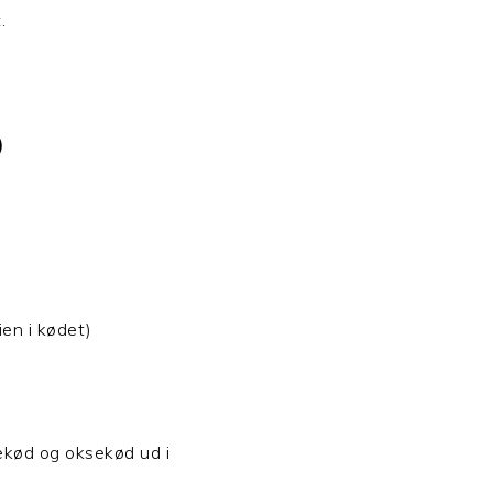
.
)
en i kødet)
ekød og oksekød ud i