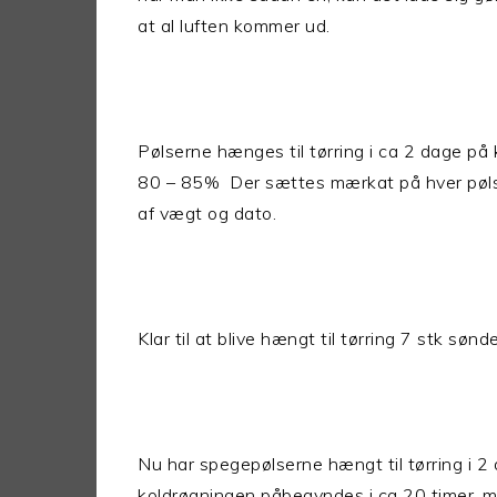
at al luften kommer ud.
Pølserne hænges til tørring i ca 2 dage på 
80 – 85% Der sættes mærkat på hver pøls
af vægt og dato.
Klar til at blive hængt til tørring 7 stk søn
Nu har spegepølserne hængt til tørring i 2 d
koldrøgningen påbegyndes i ca 20 timer, m