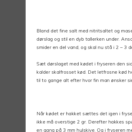
Bland det fine salt med nitritsaltet og mase
dørslag og stil en dyb tallerken under. Ans
smider en del vand, og skal nu stå i 2 – 3 d
Sæt dørslaget med kødet i fryseren den sid
kalder skalfrosset kød. Det letfrosne kød
til to gange alt efter hvor fin man ønsker s
Når kødet er hakket sættes det igen i frys
ikke må overstige 2 gr. Derefter hakkes s
en gang på 3 mm hulskive. Og i fryseren me