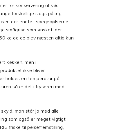
mer for konservering af kød.
mange forskellige slags pålæg,
isen der endte i spegepølserne,
ge smågrise som ønsket, der
 150 kg og de blev næsten altid kun
ert køkken, men i
produktet ikke bliver
der holdes en temperatur på
turen så er det i fryseren med
 skyld, man står jo med alle
ting som også er meget vigtigt
IG friske til pølsefremstilling,