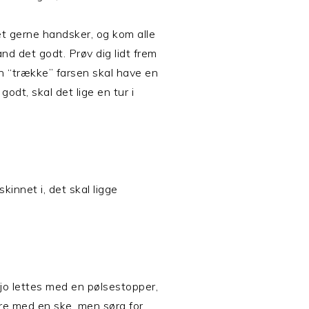
 gerne handsker, og kom alle
and det godt. Prøv dig lidt frem
 “trække” farsen skal have en
godt, skal det lige en tur i
innet i, det skal ligge
 jo lettes med en pølsestopper,
re med en ske, men sørg for