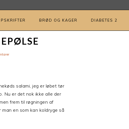
OPSKRIFTER
BRØD OG KAGER
DIABETES 2
GEPØLSE
tarer
nekøds salami, jeg er løbet tør
. Nu er det nok ikke alle der
 men frem til røgningen af
r man en som kan koldryge så