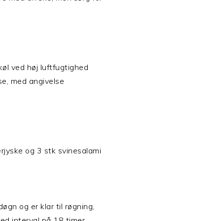
køl ved høj luftfugtighed
e, med angivelse
derjyske og 3 stk svinesalami
øgn og er klar til røgning,
ed interval på 18 timer