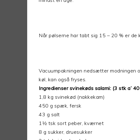
mindst en uge.
Når pølserne har tabt sig 15 – 20 % er de 
Vacuumpakningen nedsætter modningen o
køl, kan også fryses.
Ingredienser svinekøds salami:
(3 stk a’ 4
1,8 kg svinekød (nakkekam)
450 g spæk, fersk
43 g salt
1½ tsk sort peber, kværnet
8 g sukker, druesukker