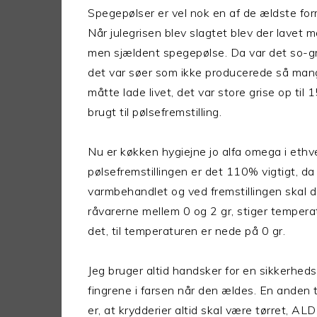
Spegepølser er vel nok en af de ældste for
Når julegrisen blev slagtet blev der lavet 
men sjældent spegepølse. Da var det so-gr
det var søer som ikke producerede så man
måtte lade livet, det var store grise op til
brugt til pølsefremstilling.
Nu er køkken hygiejne jo alfa omega i ethv
pølsefremstillingen er det 110% vigtigt, da 
varmbehandlet og ved fremstillingen skal 
råvarerne mellem 0 og 2 gr, stiger tempera
det, til temperaturen er nede på 0 gr.
Jeg bruger altid handsker for en sikkerheds
fingrene i farsen når den ældes. En anden 
er, at krydderier altid skal være tørret, ALDR