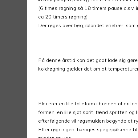
(6 times røgning så 18 timers pause o.s.v. i
ca 20 timers røgning)
Der røges over bøg, iblandet enebær, som 
På denne årstid kan det godt lade sig gøre, 
koldrøgning gælder det om at temperaturen
Placerer en lille folieform i bunden af grille
formen, en lille sjat sprit, tænd spritten o
efterfølgende vil røgsmulden begynde at r
Efter røgningen, hænges spegepølserne til 