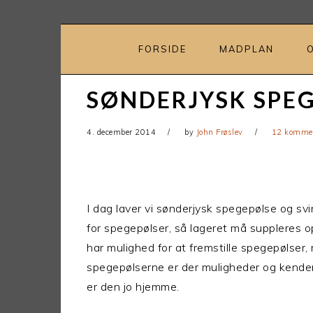
Gå
Skip
direkte
til
til
indhold
FORSIDE
MADPLAN
primær
navigation
SØNDERJYSK SPE
4. december 2014
by
John Frøslev
12 kommen
I dag laver vi sønderjysk spegepølse og svi
for spegepølser, så lageret må suppleres op
har mulighed for at fremstille spegepølser,
spegepølserne er der muligheder og kende
er den jo hjemme.