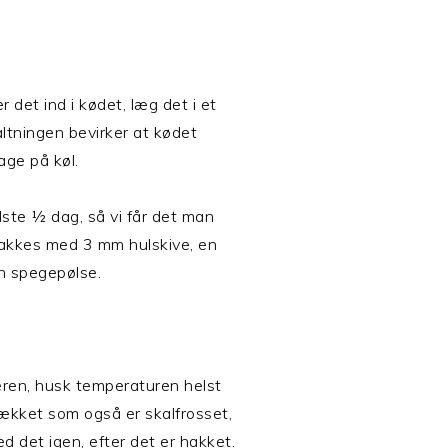
r det ind i kødet, læg det i et
altningen bevirker at kødet
age på køl.
ste ½ dag, så vi får det man
 hakkes med 3 mm hulskive, en
in spegepølse.
eren, husk temperaturen helst
pækket som også er skalfrosset,
d det igen, efter det er hakket.