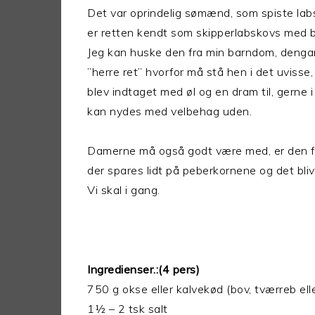
Det var oprindelig sømænd, som spiste la
er retten kendt som skipperlabskovs med b
Jeg kan huske den fra min barndom, dengan
”herre ret” hvorfor må stå hen i det uvisse
blev indtaget med øl og en dram til, gerne 
kan nydes med velbehag uden.
Damerne må også godt være med, er den f
der spares lidt på peberkornene og det bliv
Vi skal i gang.
Ingredienser.:(4 pers)
750 g okse eller kalvekød (bov, tværreb ell
1½ – 2 tsk salt