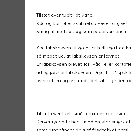
Tilsæt eventuelt lidt vand.
Kød og kartofler skal netop være omgive
Smag til med salt og kom peberkornene i
Kog labskovsen til kødet er helt mørt og ka
så meget ud, at labskovsen er jævnet
Er labskovsen blevet for ”våd” eller kartofl
ud og jævner labskovsen. Drys 1 – 2 spsk 
over retten og rør rundt, det vil suge den
Tilsæt eventuelt små terninger kogt røget 
Server rygende hedt, med en stor smørklat 
samt rundhåndet drys af friskhakket persil