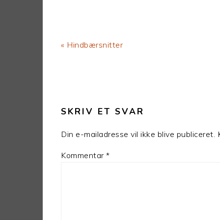
Previous
« Hindbærsnitter
Post:
LÆSERINTERAKTIONER
SKRIV ET SVAR
Din e-mailadresse vil ikke blive publiceret.
Kommentar
*