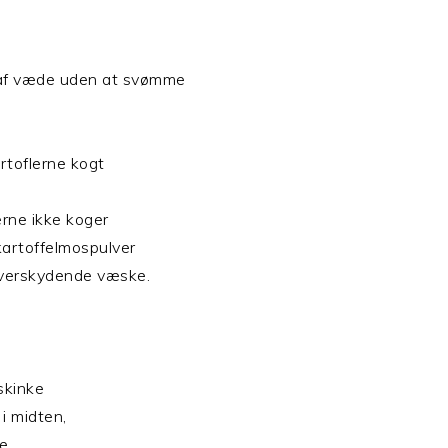
t af væde uden at svømme
rtoflerne kogt
erne ikke koger
kartoffelmospulver
 overskydende væske.
skinke
i midten,
le.