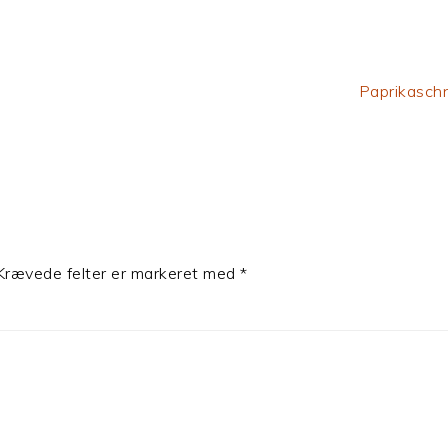
Next
Paprikaschn
Post:
Krævede felter er markeret med
*