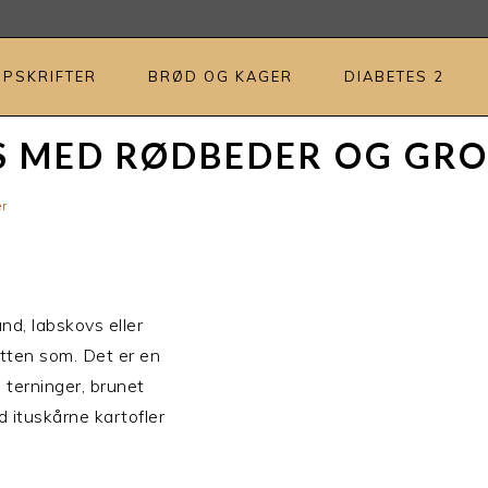
OPSKRIFTER
BRØD OG KAGER
DIABETES 2
S MED RØDBEDER OG GR
r
nd, labskovs eller
tten som. Det er en
i terninger, brunet
 ituskårne kartofler