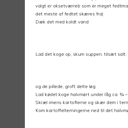
valgt er oksetværreb som er meget fedtma
det meste af fedtet skæres fra)
Dæk det med koldt vand
Lad det koge op, skum suppen, tilsæt salt,
og de pillede, groft delte løg
Lad kødet koge halvmørt under låg ca. ¾ –
Skræl imens kartoflerne og skær dem i tern
Kom kartoffelterningerne ned til det halvm