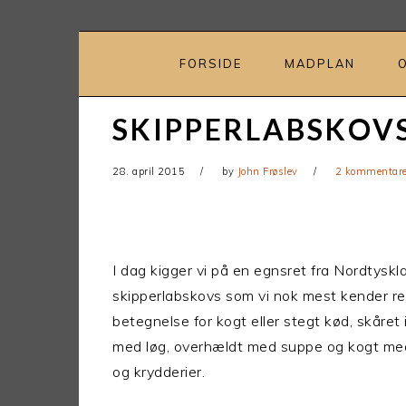
Gå
Skip
direkte
til
til
indhold
FORSIDE
MADPLAN
primær
navigation
SKIPPERLABSKOV
28. april 2015
by
John Frøslev
2 kommentare
I dag kigger vi på en egnsret fra Nordtyskla
skipperlabskovs som vi nok mest kender re
betegnelse for kogt eller stegt kød, skåret 
med løg, overhældt med suppe og kogt med
og krydderier.