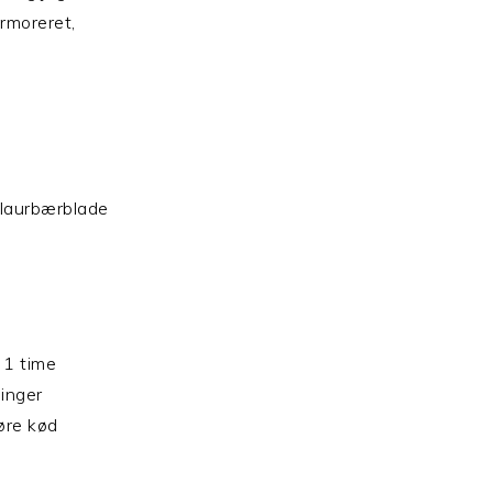
rmoreret,
 laurbærblade
 1 time
inger
øre kød