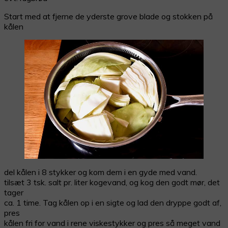
Start med at fjerne de yderste grove blade og stokken på
kålen
del kålen i 8 stykker og kom dem i en gyde med vand.
tilsæt 3 tsk. salt pr. liter kogevand, og kog den godt mør, det
tager
ca. 1 time. Tag kålen op i en sigte og lad den dryppe godt af,
pres
kålen fri for vand i rene viskestykker og pres så meget vand