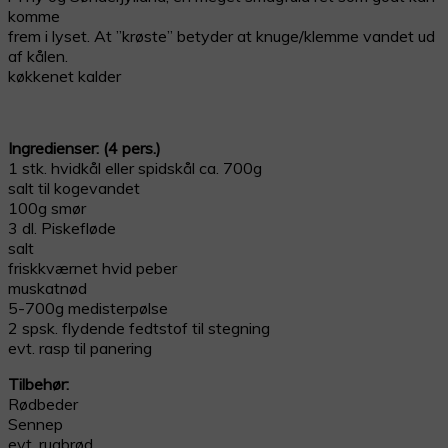
komme
frem i lyset. At ”krøste” betyder at knuge/klemme vandet ud
af kålen.
køkkenet kalder
Ingredienser: (4 pers.)
1 stk. hvidkål eller spidskål ca. 700g
salt til kogevandet
100g smør
3 dl. Piskefløde
salt
friskkværnet hvid peber
muskatnød
5-700g medisterpølse
2 spsk. flydende fedtstof til stegning
evt. rasp til panering
Tilbehør:
Rødbeder
Sennep
evt. rugbrød