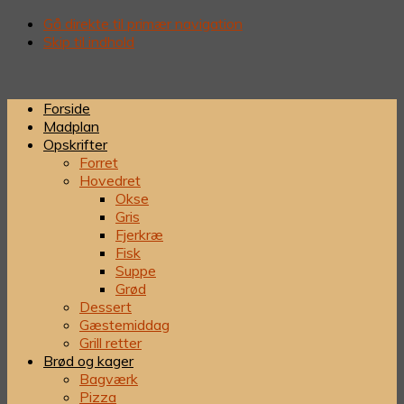
Gå direkte til primær navigation
Skip til indhold
Forside
Madplan
Opskrifter
Forret
Hovedret
Okse
Gris
Fjerkræ
Fisk
Suppe
Grød
Dessert
Gæstemiddag
Grill retter
Brød og kager
Bagværk
Pizza