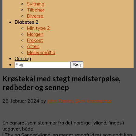
Syltning
Tilbehør
Diverse
Diabetes 2
Min type 2
Morgen
Frokost
Aften
Mellemmåltid
Om mig
Søg
Krøstekål med stegt medisterpølse,
rødbeder og sennep
28. februar 2024
by
John Frøslev
Skriv kommentar
En egnsret som stammer fra det nordlige Jylland, findes i
udgaver, både
i Thy og Sønderjylland, en meget smagfuld ret som godt kan